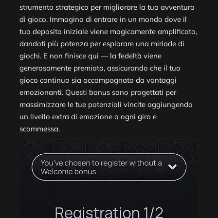
strumento strategico per migliorare la tua avventura
di gioco. Immagina di entrare in un mondo dove il
tuo deposito iniziale viene magicamente amplificato,
dandoti più potenza per esplorare una miriade di
giochi. E non finisce qui — la fedeltà viene
generosamente premiata, assicurando che il tuo
gioco continuo sia accompagnato da vantaggi
emozionanti. Questi bonus sono progettati per
massimizzare le tue potenziali vincite aggiungendo
un livello extra di emozione a ogni giro e
scommessa.